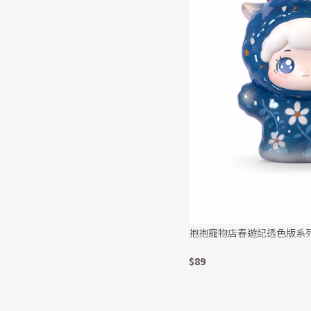
抱抱寵物店春遊記透色版系
$89