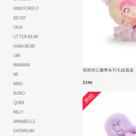
WIWI FOREST
BECKY
YAYA
LITTER BEAR
HANA BEAR
UMI
MANMAN
抱抱奇幻童夢系列毛絨盲盒
NII
$390
MIRU
BUNO
熱銷
QUBII
MILLY
ANNABELLE
DAYDREAM