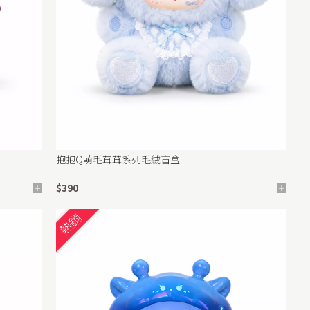
抱抱Q萌毛茸茸系列毛絨盲盒
$390
熱銷