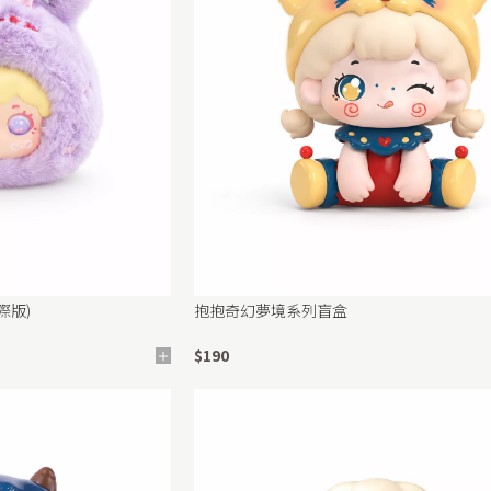
際版)
抱抱奇幻夢境系列盲盒
$190