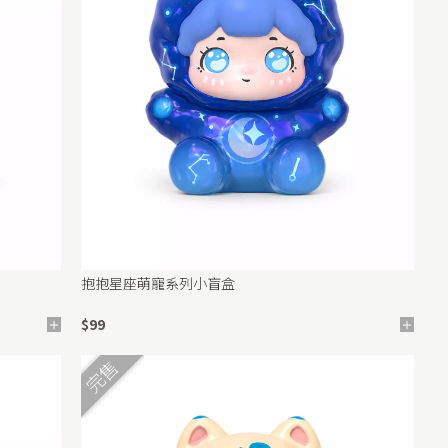
抱抱星座萌寵系列小盲盒
$99
完售