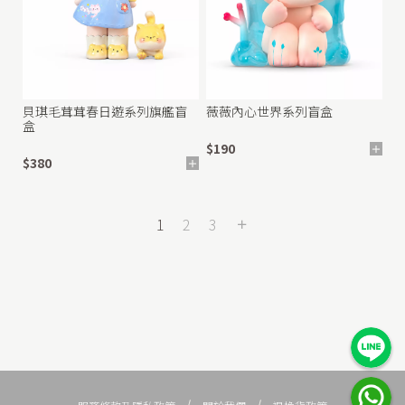
貝琪毛茸茸春日遊系列旗艦盲
薇薇內心世界系列盲盒
盒
$190
$380
1
2
3