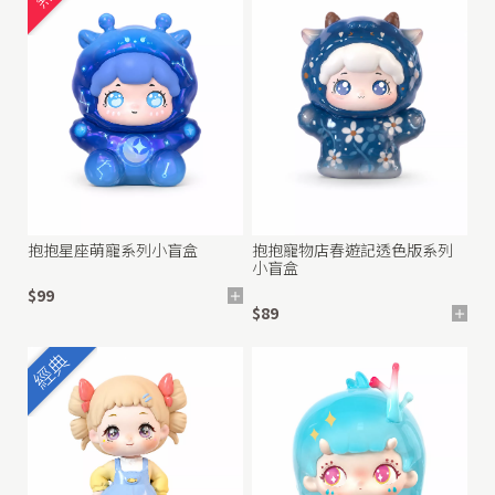
抱抱星座萌寵系列小盲盒
抱抱寵物店春遊記透色版系列
小盲盒
$99
$89
經典