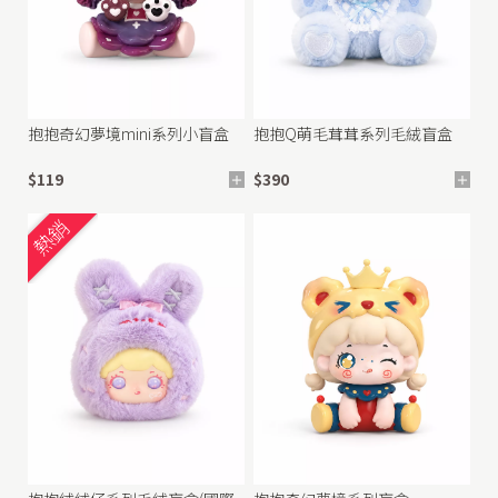
抱抱奇幻夢境mini系列小盲盒
抱抱Q萌毛茸茸系列毛絨盲盒
$119
$390
熱銷