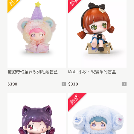
新品
熱銷
抱抱奇幻童夢系列毛絨盲盒
MoCii小汐・蛻變系列盲盒
$390
$330
熱銷