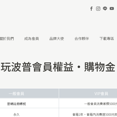
關於我們
成為會員
品牌大使
合作夥伴
下載專區
 潮玩波普會員權益・購物
一般會員
VIP會員
官網註冊帳號
一般會員消費累積5000
永久
會籍1年，會籍內消費達5000元