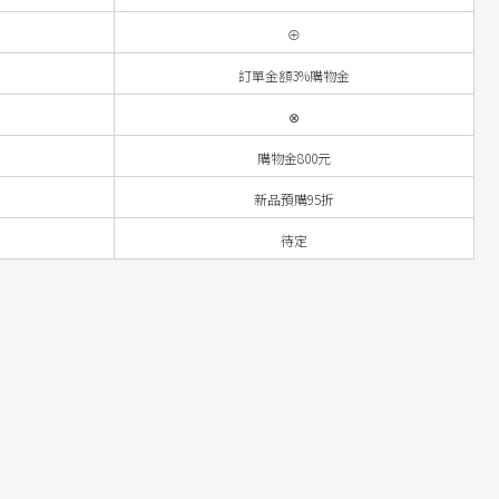
⊕
訂單金額3%購物金
⊗
購物金800元
新品預購95折
待定