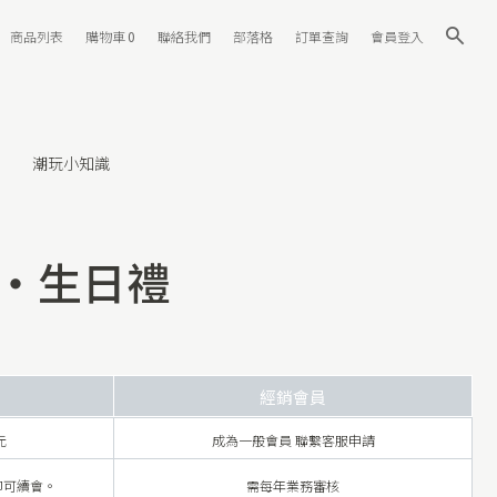
商品列表
購物車
0
聯絡我們
部落格
訂單查詢
會員登入
潮玩小知識
金・生日禮
經銷會員
元
成為一般會員 聯繫客服申請
即可續會。
需每年業務審核