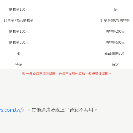
購物金100元
⊕
訂單金額5%購物金
訂單金額8%購物金
購物金100元
購物金200元
購物金300元
購物金500元
⊗
新品預購95折
待定
待定
⊕
⊗
一般會員已領取獎勵，升級不在額外獎勵。
無額外獎勵。
ys.com.tw/
），其他通路及線上平台恕不共用。